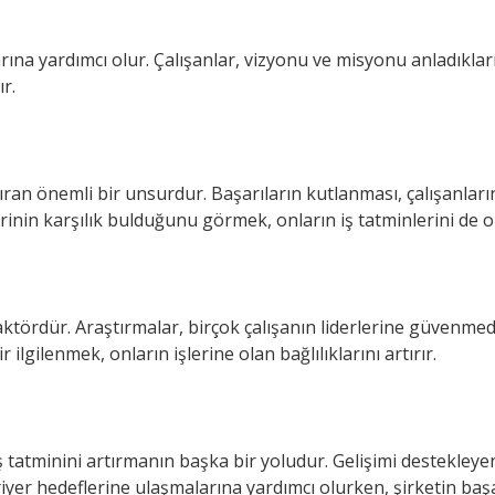
larına yardımcı olur. Çalışanlar, vizyonu ve misyonu anladıkl
ır.
ıran önemli bir unsurdur. Başarıların kutlanması, çalışanların
lerinin karşılık bulduğunu görmek, onların iş tatminlerini de 
r faktördür. Araştırmalar, birçok çalışanın liderlerine güvenm
 ilgilenmek, onların işlerine olan bağlılıklarını artırır.
 iş tatminini artırmanın başka bir yoludur. Gelişimi destekley
riyer hedeflerine ulaşmalarına yardımcı olurken, şirketin başar